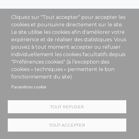
Cliquez sur "Tout accepter" pour accepter les
cookies et poursuivre directement sur le site.
Le site utilise les cookies afin d'améliorer votre
expérience et de réaliser des statistiques. Vous
Menu
Conditions Générales de Vente
Gérer mes cookies
pouvez à tout moment accepter ou refuser
footer
Mentions Légales
individuellement les cookies facultatifs depuis
Foire aux questions
"Préférences cookies" (à l’exception des
cookies « techniques » permettent le bon
fonctionnement du site).
Paramètres cookie
TOUT REFUSER
TOUT ACCEPTER